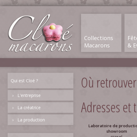
Collections
Fêt
Macarons
& E
Où retrouver 
Qui est Cloé ?
L'entreprise
Adresses et 
La créatrice
La production
Laboratoire de producti
showroom