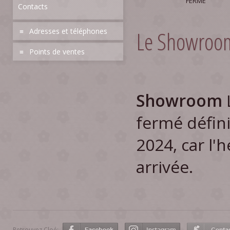
FERMÉ
Contacts
Le Showroom
Adresses et téléphones
Points de ventes
Showroom
fermé défini
2024, car l'h
arrivée.
Retrouvez Cloé: